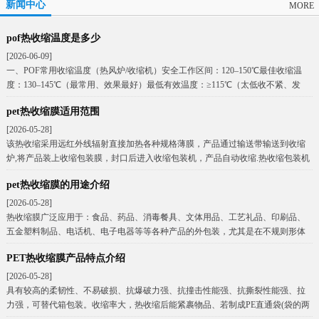
新闻中心
MORE
pof热收缩温度是多少
[2026-06-09]
一、POF常用收缩温度（热风炉/收缩机）安全工作区间：120–150℃最佳收缩温
度：130–145℃（最常用、效果最好）最低有效温度：≥115℃（太低收不紧、发
pet热收缩膜适用范围
[2026-05-28]
该热收缩采用远红外线辐射直接加热各种规格薄膜，产品通过输送带输送到收缩
炉,将产品装上收缩包装膜，封口后进入收缩包装机，产品自动收缩.热收缩包装机
耗电量小，平均每
pet热收缩膜的用途介绍
[2026-05-28]
热收缩膜广泛应用于：食品、药品、消毒餐具、文体用品、工艺礼品、印刷品、
五金塑料制品、电话机、电子电器等等各种产品的外包装，尤其是在不规则形体
物品或商品的组合式(
PET热收缩膜产品特点介绍
[2026-05-28]
具有较高的柔韧性、不易破损、抗爆破力强、抗撞击性能强、抗撕裂性能强、拉
力强，可替代箱包装。收缩率大，热收缩后能紧裹物品、若制成PE直通袋(袋的两