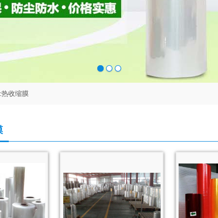
vc热收缩膜
膜