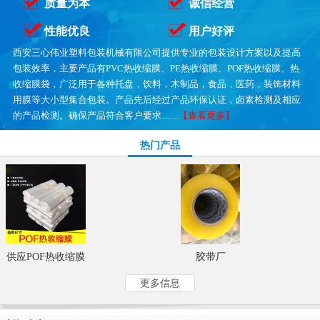
质量为本
诚信经营
性能优良
用户好评
西安三心伟业塑料包装机械有限公司提供专业的包装设计方案以及提高
包装效率，主要产品有PVC热收缩膜、PE热收缩膜、POF热收缩膜、热
收缩膜袋，广泛用于各种托盘，饮料，木制品，食品，医药，装饰材料
用膜等大小型集合包装。产品先后经过产品环保认证，卤素检测及相应
的产品检测。确保产品符合客户要求........
【查看更多】
热门产品
供应POF热收缩膜
胶带厂
更多信息