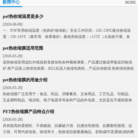
新闻中心
MORE
pof热收缩温度是多少
[2026-06-09]
一、POF常用收缩温度（热风炉/收缩机）安全工作区间：120–150℃最佳收缩温
度：130–145℃（最常用、效果最好）最低有效温度：≥115℃（太低收不紧、发
pet热收缩膜适用范围
[2026-05-28]
该热收缩采用远红外线辐射直接加热各种规格薄膜，产品通过输送带输送到收缩
炉,将产品装上收缩包装膜，封口后进入收缩包装机，产品自动收缩.热收缩包装机
耗电量小，平均每
pet热收缩膜的用途介绍
[2026-05-28]
热收缩膜广泛应用于：食品、药品、消毒餐具、文体用品、工艺礼品、印刷品、
五金塑料制品、电话机、电子电器等等各种产品的外包装，尤其是在不规则形体
物品或商品的组合式(
PET热收缩膜产品特点介绍
[2026-05-28]
具有较高的柔韧性、不易破损、抗爆破力强、抗撞击性能强、抗撕裂性能强、拉
力强，可替代箱包装。收缩率大，热收缩后能紧裹物品、若制成PE直通袋(袋的两