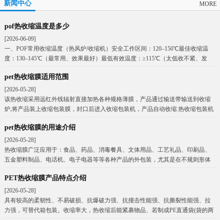
新闻中心
MORE
pof热收缩温度是多少
[2026-06-09]
一、POF常用收缩温度（热风炉/收缩机）安全工作区间：120–150℃最佳收缩温
度：130–145℃（最常用、效果最好）最低有效温度：≥115℃（太低收不紧、发
pet热收缩膜适用范围
[2026-05-28]
该热收缩采用远红外线辐射直接加热各种规格薄膜，产品通过输送带输送到收缩
炉,将产品装上收缩包装膜，封口后进入收缩包装机，产品自动收缩.热收缩包装机
耗电量小，平均每
pet热收缩膜的用途介绍
[2026-05-28]
热收缩膜广泛应用于：食品、药品、消毒餐具、文体用品、工艺礼品、印刷品、
五金塑料制品、电话机、电子电器等等各种产品的外包装，尤其是在不规则形体
物品或商品的组合式(
PET热收缩膜产品特点介绍
[2026-05-28]
具有较高的柔韧性、不易破损、抗爆破力强、抗撞击性能强、抗撕裂性能强、拉
力强，可替代箱包装。收缩率大，热收缩后能紧裹物品、若制成PE直通袋(袋的两